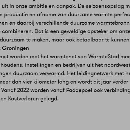
 uit in onze ambitie en aanpak. De seizoensopslag m
m productie en afname van duurzame warmte perfect
men en daarbij verschillende duurzame warmtebron
e combineren. Dat is een geweldige opsteker om onz
n duurzaam te maken, maar ook betaalbaar te kunnen
 Groningen
omst worden met het warmtenet van WarmteStad me
shoudens, instellingen en bedrijven uit het noordwes
ngen duurzaam verwarmd. Het leidingnetwerk met he
eer dan vier kilometer lang en wordt dit jaar verder
. Vanaf 2022 worden vanaf Paddepoel ook verbindin
 en Kostverloren gelegd.