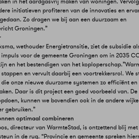
ken in het aardgasvrij maken van woningen. Vervol
re initiatieven profiteren van de innovaties en erva
opgedaan. Zo dragen we bij aan een duurzaam en
richt Groningen.”
r
ksma, wethouder Energietransitie, ziet de subsidie al
e impuls voor de gemeente Groningen om in 2035 CO
zijn en het bestendigen van het koploperschap.”War
 stappen en vervult daarbij een voortrekkersrol. We 
en die onze nieuwe duurzame systemen zo efficiënt en
ken. Daar is dit project een goed voorbeeld van. De 
opdoen, kunnen we bovendien ook in de andere wijke
r gebruiken.”
nnen optimaal combineren
os, directeur van WarmteStad, is ontzettend blij met
 steun in de rug. “Provincie en gemeente spreken hie