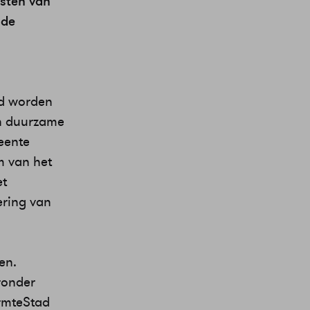
esten van
 de
md worden
an duurzame
eente
m van het
et
ering van
en.
ronder
rmteStad