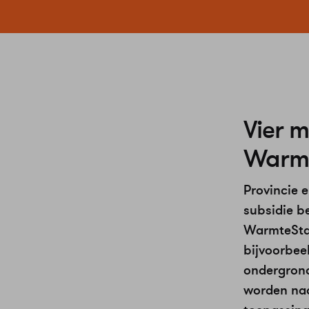
Vier m
Warm
Provincie 
subsidie b
WarmteSta
bijvoorbee
ondergrond
worden naa