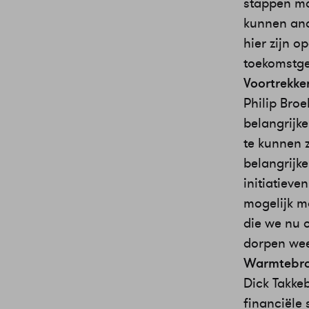
stappen ma
kunnen ande
hier zijn 
toekomstge
Voortrekke
Philip Broe
belangrijk
te kunnen 
belangrijke
initiatiev
mogelijk ma
die we nu 
dorpen wee
Warmtebro
Dick Takkeb
financiële