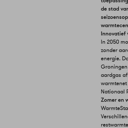
toepassing
de stad va
seizoensop
warmtecent
Innovatief
In 2050 mo
zonder aar
energie. D
Groningen 
aardgas af
warmtenet 
Nationaal
Zomer en w
WarmteStad
Verschille
restwarmte