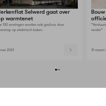
Berkenflat Selwerd gaat over
Bouw 
op warmtenet
offici
e 130 woningen worden ook gasloos door
“Verduur
verstap op elektrisch koken.
verder”
 mei 2021
31 maart 
n
Service & Contact
Meer Warmt
bij ons?
Klantenservice
Over Ons