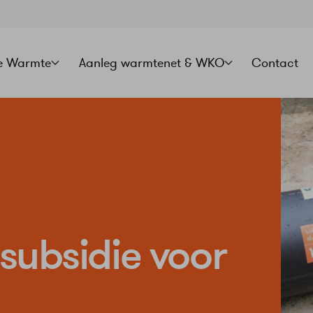
e Warmte
Aanleg warmtenet & WKO
Contact
 subsidie voor