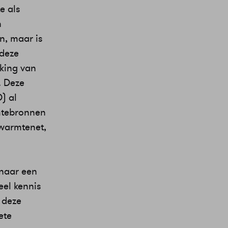
e als
n
, maar is
deze
king van
. Deze
) al
mtebronnen
 warmtenet,
 naar een
eel kennis
 deze
ete