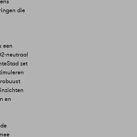
gens
ringen die
s een
2-neutraal
mteStad zet
stimuleren
 robuust
inzichten
n en
 de
rmee