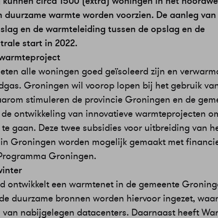
 kunnen circa 1500 (extra) woningen in het noordw
n duurzame warmte worden voorzien. De aanleg van
slag en de warmteleiding tussen de opslag en de
rale start in 2022.
 warmteproject
eten alle woningen goed geïsoleerd zijn en verwar
dgas. Groningen wil voorop lopen bij het gebruik v
aarom stimuleren de provincie Groningen en de gem
de ontwikkeling van innovatieve warmteprojecten o
 te gaan. Deze twee subsidies voor uitbreiding van h
in Groningen worden mogelijk gemaakt met financi
 Programma Groningen.
inter
 ontwikkelt een warmtenet in de gemeente Groning
nde duurzame bronnen worden hiervoor ingezet, waa
 van nabijgelegen datacenters. Daarnaast heeft Wa