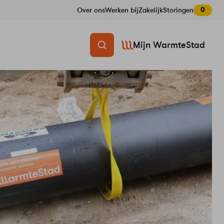
0
Over ons
Werken bij
Zakelijk
Storingen
Mijn WarmteStad