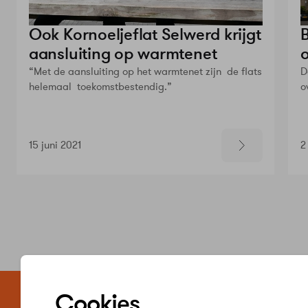
Ook Kornoeljeflat Selwerd krijgt
aansluiting op warmtenet
“Met de aansluiting op het warmtenet zijn de flats
D
helemaal toekomstbestendig.”
o
15 juni 2021
2
Zelf regele
Cookies
Word jij klant 