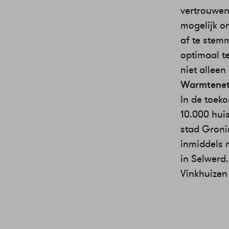
vertrouwen
mogelijk o
af te stem
optimaal t
niet allee
Warmtenet
In de toek
10.000 hui
stad Groni
inmiddels m
in Selwerd
Vinkhuizen