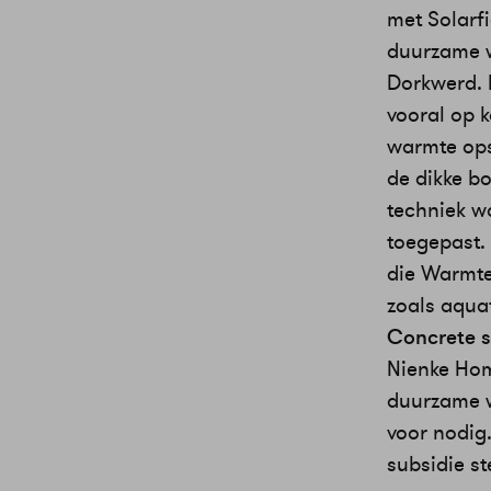
met Solarf
duurzame w
Dorkwerd. 
vooral op 
warmte ops
de dikke b
techniek w
toegepast.
die Warmte
zoals aqua
Concrete s
Nienke Hom
duurzame w
voor nodig
subsidie s