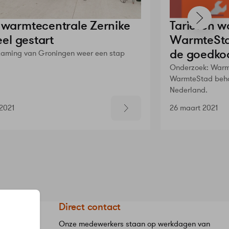
warmtecentrale Zernike
Tarieven w
eel gestart
WarmteStad
de goedko
zaming van Groningen weer een stap
Onderzoek: Warm
WarmteStad beho
Nederland.
2021
26 maart 2021
eStad
Direct contact
Onze medewerkers staan op werkdagen van