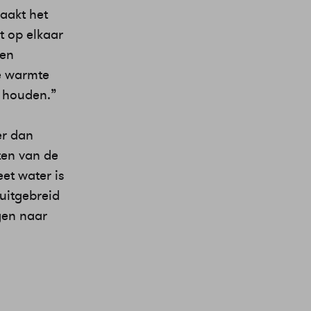
aakt het
 op elkaar
nen
e warmte
 houden.”
er dan
ten van de
et water is
 uitgebreid
gen naar