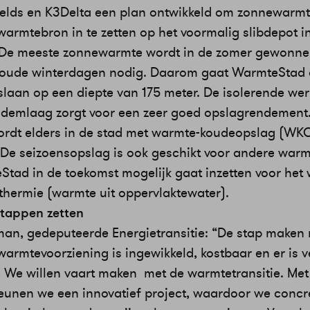
ields en K3Delta een plan ontwikkeld om zonnewarmt
armtebron in te zetten op het voormalig slibdepot i
De meeste zonnewarmte wordt in de zomer gewonnen
koude winterdagen nodig. Daarom gaat WarmteStad 
laan op een diepte van 175 meter. De isolerende wer
odemlaag zorgt voor een zeer goed opslagrendement
ordt elders in de stad met warmte-koudeopslag (WKO
 De seizoensopslag is ook geschikt voor andere war
Stad in de toekomst mogelijk gaat inzetten voor het
thermie (warmte uit oppervlaktewater).
tappen zetten
an, gedeputeerde Energietransitie: “De stap maken
armtevoorziening is ingewikkeld, kostbaar en er is v
. We willen vaart maken met de warmtetransitie. Met
teunen we een innovatief project, waardoor we concr