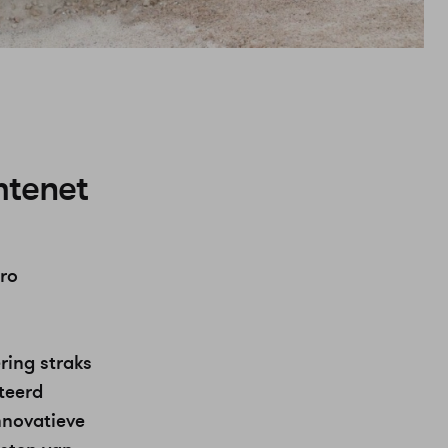
mtenet
uro
ring straks
teerd
nnovatieve