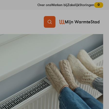
0
Over ons
Werken bij
Zakelijk
Storingen
Mijn WarmteStad