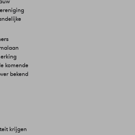
nauw
vereniging
andelijke
ners
emalaan
merking
 de komende
 over bekend
eit krijgen