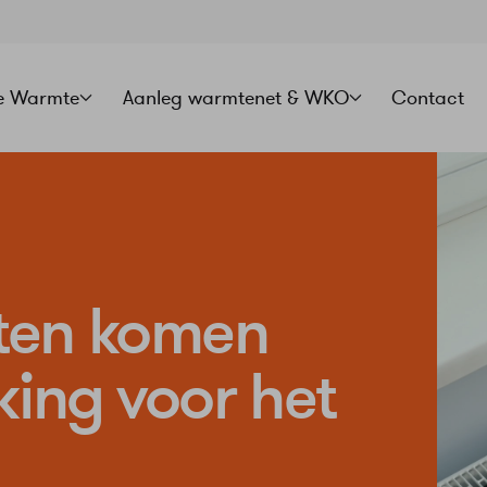
e Warmte
Aanleg warmtenet & WKO
Contact
ten komen
king voor het