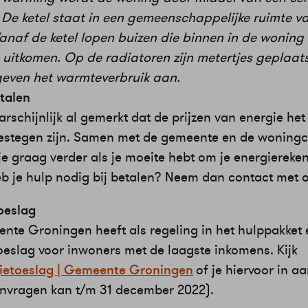
De ketel staat in een gemeenschappelijke ruimte v
anaf de ketel lopen buizen die binnen in de woning
 uitkomen. Op de radiatoren zijn metertjes geplaats
geven het warmteverbruik aan.
etalen
rschijnlijk al gemerkt dat de prijzen van energie he
 gestegen zijn. Samen met de gemeente en de woningc
e graag verder als je moeite hebt om je energiereken
eb je hulp nodig bij betalen? Neem dan contact met 
oeslag
nte Groningen heeft als regeling in het hulppakket 
oeslag voor inwoners met de laagste inkomens. Kijk
ietoeslag | Gemeente Groningen
of je hiervoor in a
nvragen kan t/m 31 december 2022).