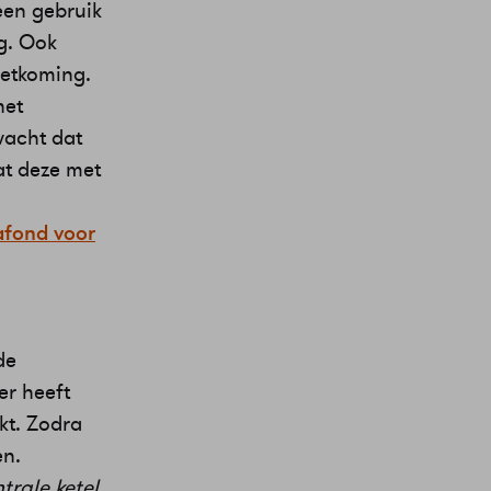
een gebruik
g. Ook
oetkoming.
het
wacht dat
aat deze met
afond voor
de
er heeft
kt. Zodra
en.
rale ketel