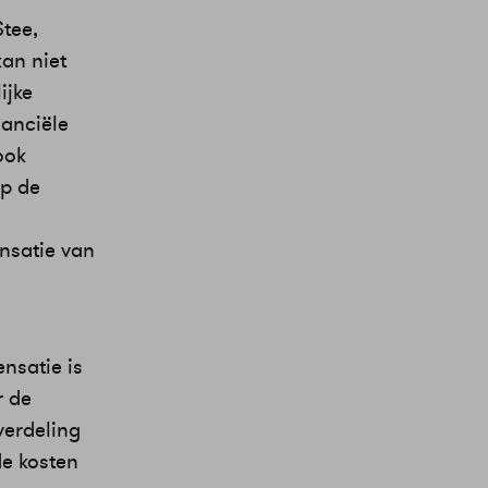
tee,
kan niet
ijke
nanciële
ook
op de
nsatie van
nsatie is
r de
verdeling
de kosten