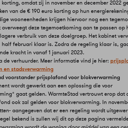
a korting, omdat zij in november en december 2022 g
en van de € 190 euro korting op hun energierekenin
dige wooneenheden krijgen hiervoor nog een tegem
t overweegt deze tegemoetkoming aan te passen op 
lagere verbruik van deze doelgroep. Het kabinet ver
 half februari klaar is. Zodra de regeling klaar is, g
nde kracht in vanaf 1 januari 2023.
ia de verhuurder. Meer informatie vind je hier:
prijspl
m en stadsverwarming
 voorstander prijsplafond voor blokverwarming
ent wordt gewerkt aan een oplossing die voor
ming* gaat gelden. WarmteStad vertrouwt erop dat 
fond ook zal gelden voor blokverwarming. In novemb
etten- aangegeven dat er een regeling wordt uitgewer
egel bekend is zullen wij dit op deze pagina vermeld
erwarming wordt de woning door middel van een cent