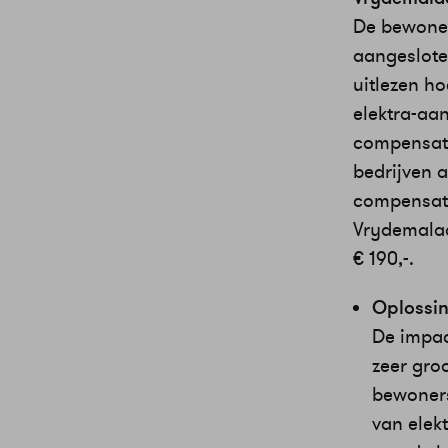
De bewoner
aangesloten
uitlezen h
elektra-aa
compensati
bedrijven a
compensati
Vrydemala
€ 190,-.
Oplossin
De impac
zeer groo
bewoners
van elek