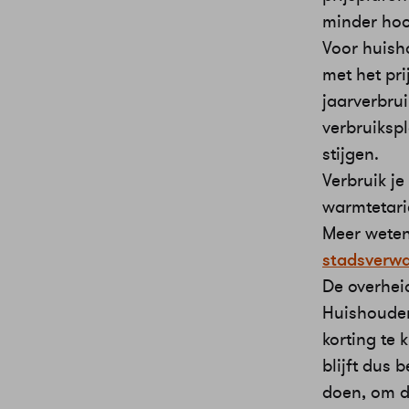
minder hoo
Voor huish
met het pri
jaarverbrui
verbruikspl
stijgen.
Verbruik j
warmtetari
Meer weten
stadsverw
De overheid
Huishouden
korting te 
blijft dus b
doen, om d