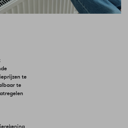
t
nde
eprijzen te
albaar te
aatregelen
gierekening