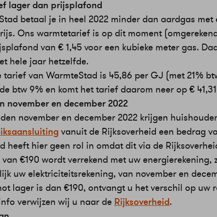
ef lager dan prijsplafond
Stad betaal je in heel 2022 minder dan aardgas met
prijs. Ons warmtetarief is op dit moment (omgerekend
jsplafond van € 1,45 voor een kubieke meter gas. Daa
het hele jaar hetzelfde.
e tarief van WarmteStad is 45,86 per GJ (met 21% btw
de btw 9% en komt het tarief daarom neer op € 41,31
in november en december 2022
den november en december 2022 krijgen huishoude
uiksaansluiting
vanuit de Rijksoverheid een bedrag v
heeft hier geen rol in omdat dit via de Rijksoverhei
 van €190 wordt verrekend met uw energierekening, 
ijk uw elektriciteitsrekening, van november en decem
ot lager is dan €190, ontvangt u het verschil op uw 
info verwijzen wij u naar de
Rijksoverheid
.
an