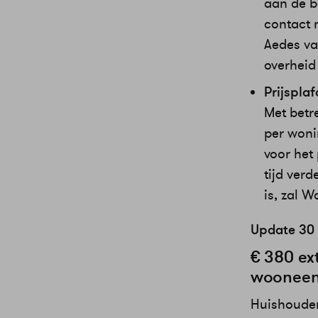
aan de 
contact 
Aedes va
overheid
Prijspla
Met betr
per woni
voor het
tijd ver
is, zal 
Update 30
€ 380 ex
wooneenh
Huishouden