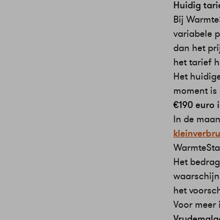
Huidig tari
Bij Warmte
variabele 
dan het pri
het tarief 
Het huidig
moment is 
€190 euro 
In de maan
kleinverbr
WarmteStad 
Het bedrag
waarschijnl
het voorsch
Voor meer 
Vrydemala