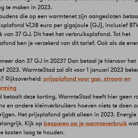
g te maken in 2023.
oudens die op een warmtenet zijn aangesloten betaal
jsplafond 47,38 euro per gigajoule (GJ), inclusief BT
k van 37 GJ. Dit heet het verbruiksplafond. Tot het
afond ben je verzekerd van dit tarief. Ook als de ene
e meer dan 37 GJ in 2023? Dan betaal je hiervoor het
ef 2023. WarmteStad zal dit voor 1 januari 2023 bek
? Rijksoverheid:
prijsplafond voor gas, stroom en
arming
 betaalt deze korting, WarmteStad heeft hier geen ro
s en andere kleinverbruikers hoeven niets te doen 
krijgen. Het prijsplafond geldt alleen in 2023. Energi
elangrijk. Kijk op
besparen op je warmteverbruik
wat 
e kosten laag te houden.