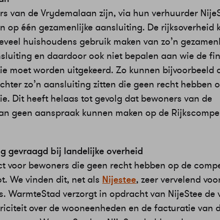
s van de Vrydemalaan zijn, via hun verhuurder NijeS
 op één gezamenlijke aansluiting. De rijksoverheid 
oeveel huishoudens gebruik maken van zo’n gezamenl
nsluiting en daardoor ook niet bepalen aan wie de fi
e moet worden uitgekeerd. Zo kunnen bijvoorbeeld 
chter zo’n aansluiting zitten die geen recht hebben 
e. Dit heeft helaas tot gevolg dat bewoners van de
an geen aanspraak kunnen maken op de Rijkscompe
g gevraagd bij landelijke overheid
t voor bewoners die geen recht hebben op de compe
t. We vinden dit, net als
Nijestee
, zeer vervelend voo
. WarmteStad verzorgt in opdracht van NijeStee de 
triciteit over de wooneenheden en de facturatie van 