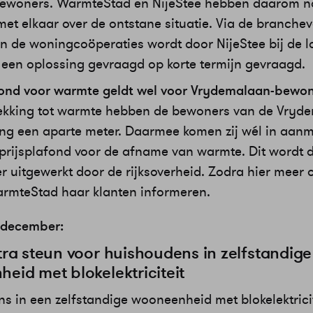
bewoners. WarmteStad en NijeStee hebben daarom 
met elkaar over de ontstane situatie. Via de branche
n de woningcoöperaties wordt door NijeStee bij de l
 een oplossing gevraagd op korte termijn gevraagd.
fond voor warmte geldt wel voor Vrydemalaan-bewo
ekking tot warmte hebben de bewoners van de Vryd
ng een aparte meter. Daarmee komen zij wél in aan
 prijsplafond voor de afname van warmte. Dit wordt
der uitgewerkt door de rijksoverheid. Zodra hier meer
WarmteStad haar klanten informeren.
 december:
tra steun voor huishoudens in zelfstandige
eid met blokelektriciteit
s in een zelfstandige wooneenheid met blokelektricit