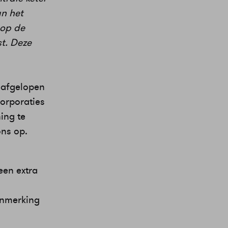
an het
 op de
t. Deze
t afgelopen
orporaties
ing te
ons op.
een extra
anmerking