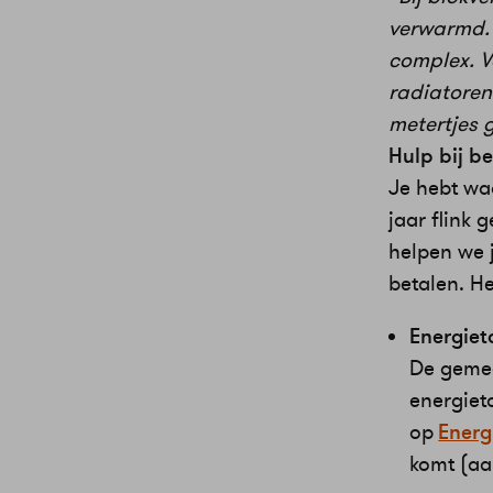
verwarmd. 
complex. V
radiatoren
metertjes 
Hulp bij b
Je hebt waa
jaar flink
helpen we j
betalen. H
Energiet
De gemee
energiet
op
Energ
komt (aa