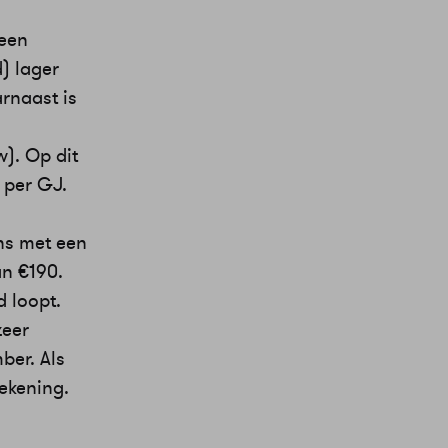
 een
) lager
rnaast is
). Op dit
 per GJ.
ns met een
an €190.
d loopt.
zeer
ber. Als
rekening.