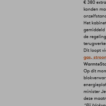
€ 380 extr
konden mak
onzelfstan
Het kabine
gemiddeld 
de regeling
terugwerke
Dit loopt v
gas, stroo
WarmteStad
Op dit mom
blokverwar
energiepla
minister J
deze maatr
*Bij blokv