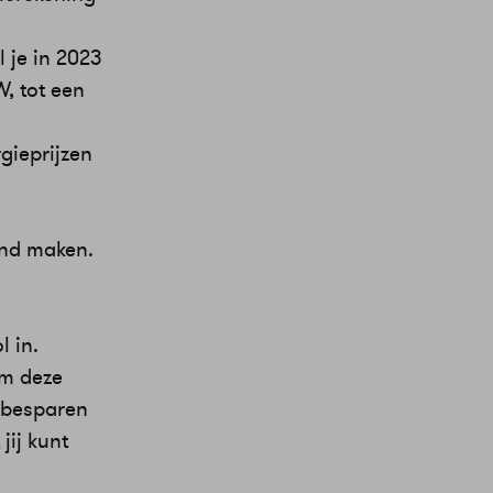
 je in 2023
W, tot een
rgieprijzen
end maken.
l in.
om deze
e besparen
jij kunt