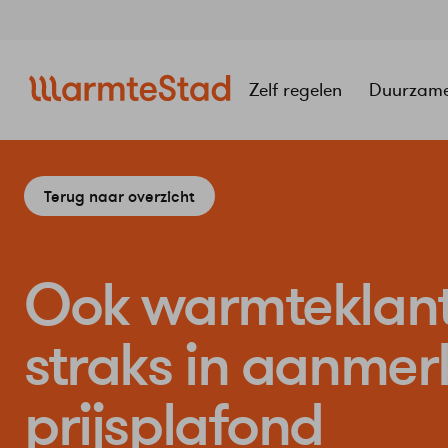
Navigatie
overslaan
Zelf regelen
Duurzam
Terug naar overzicht
Ook warmteklan
straks in aanmer
prijsplafond