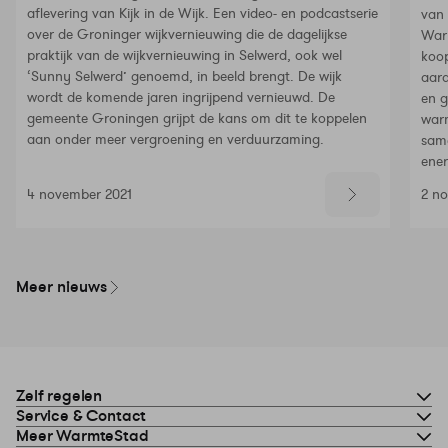
aflevering van Kijk in de Wijk. Een video- en podcastserie
van
over de Groninger wijkvernieuwing die de dagelijkse
Warm
praktijk van de wijkvernieuwing in Selwerd, ook wel
koop
‘Sunny Selwerd’ genoemd, in beeld brengt. De wijk
aard
wordt de komende jaren ingrijpend vernieuwd. De
en g
gemeente Groningen grijpt de kans om dit te koppelen
warm
aan onder meer vergroening en verduurzaming.
sam
ener
4 november 2021
2 n
Meer nieuws
Zelf regelen
Service & Contact
Meer WarmteStad