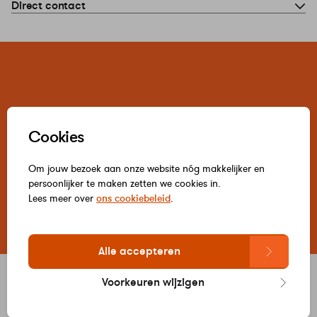
Direct contact
Cookies
Om jouw bezoek aan onze website nóg makkelijker en
persoonlijker te maken zetten we cookies in.
Lees meer over
ons cookiebeleid
.
Alle accepteren
© WarmteStad 2026
Wijzig cookievoorkeuren
Voorkeuren wijzigen
Disclaimer en Privacy statement
Algemene voorwaarden