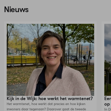
Nieuws
Kijk in de Wijk: hoe werkt het warmtenet?
Eer
op
Het warmtenet, hoe werkt dat precies en hoe kijken
inwoners daar tegenaan? Daarover gaat de tweede
In D