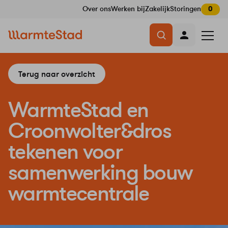
Over ons
Werken bij
Zakelijk
Storingen
0
Navigatie
Menu
overslaan
openen
Terug naar overzicht
WarmteStad en
Croonwolter&dros
tekenen voor
samenwerking bouw
warmtecentrale