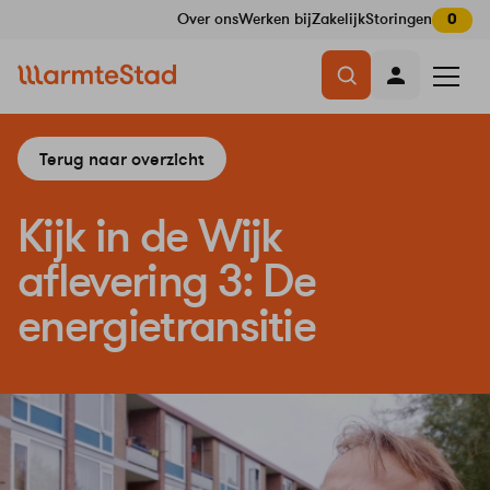
Over ons
Werken bij
Zakelijk
Storingen
0
Navigatie
Menu
overslaan
openen
Terug naar overzicht
Kijk in de Wijk
aflevering 3: De
energietransitie