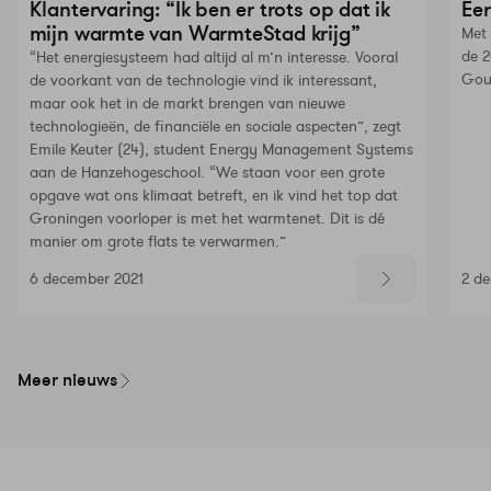
Klantervaring: “Ik ben er trots op dat ik
Eer
mijn warmte van WarmteStad krijg”
Met 
de 2
“Het energiesysteem had altijd al m’n interesse. Vooral
Gou
de voorkant van de technologie vind ik interessant,
maar ook het in de markt brengen van nieuwe
technologieën, de financiële en sociale aspecten”, zegt
Emile Keuter (24), student Energy Management Systems
aan de Hanzehogeschool. “We staan voor een grote
opgave wat ons klimaat betreft, en ik vind het top dat
Groningen voorloper is met het warmtenet. Dit is dé
manier om grote flats te verwarmen.”
6 december 2021
2 d
Meer nieuws