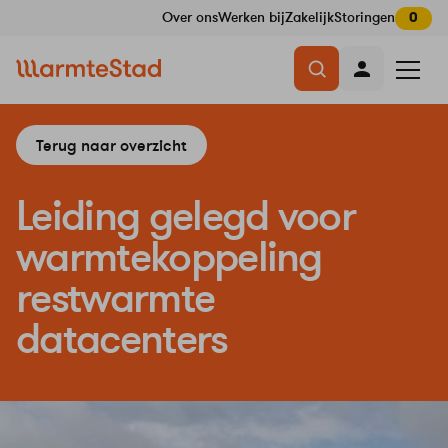
Over ons
Werken bij
Zakelijk
Storingen
0
Navigatie
Menu
overslaan
openen
Terug naar overzicht
Leiding gelegd voor
warmtekoppeling
restwarmte
datacenters