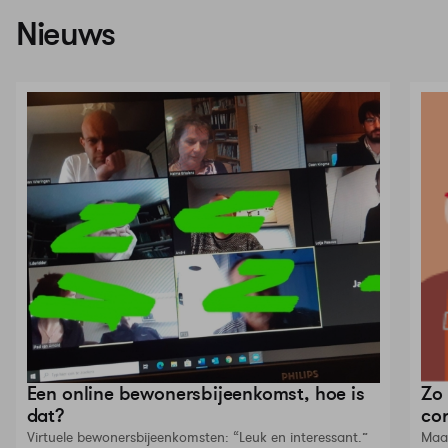
Nieuws
Een online bewonersbijeenkomst, hoe is
Zo
dat?
co
Virtuele bewonersbijeenkomsten: “Leuk en interessant.”
Maat