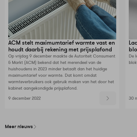
ACM stelt maximumtarief warmte vast en
Laa
houdt daarbij rekening met prijsplafond
bl
Op vrijdag 9 december maakte de Autoriteit Consument
De l
& Markt (ACM) bekend dat het merendeel van de
blo
huishoudens in 2023 minder betaalt dan het huidige
maximumtarief voor warmte. Dat komt omdat
warmteverbruikers ook gebruik maken van het door het
kabinet aangekondigde prijsplafond.
9 december 2022
30 
Meer nieuws