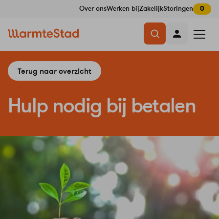
Over ons
Werken bij
Zakelijk
Storingen
0
Navigatie
Menu
overslaan
openen
Terug naar overzicht
Hulp nodig bij betalen