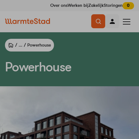
Over ons
Werken bij
Zakelijk
Storingen
0
Navigatie
Menu
overslaan
openen
...
Powerhouse
Powerhouse