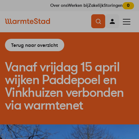
Over ons
Werken bij
Zakelijk
Storingen
0
Navigatie
Menu
overslaan
openen
Terug naar overzicht
Vanaf vrijdag 15 april
wijken Paddepoel en
Vinkhuizen verbonden
via warmtenet