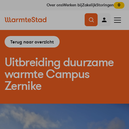
Over ons
Werken bij
Zakelijk
Storingen
0
Navigatie
Menu
overslaan
openen
Terug naar overzicht
Uitbreiding duurzame
warmte Campus
Zernike