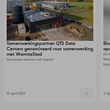
Samenwerkingspartner QTS Data
Blo
Centers genomineerd voor samenwerking
apr
met WarmteStad
De R
Blok
Duurzame warmte met impact
blo
12 april 2023
3 ap