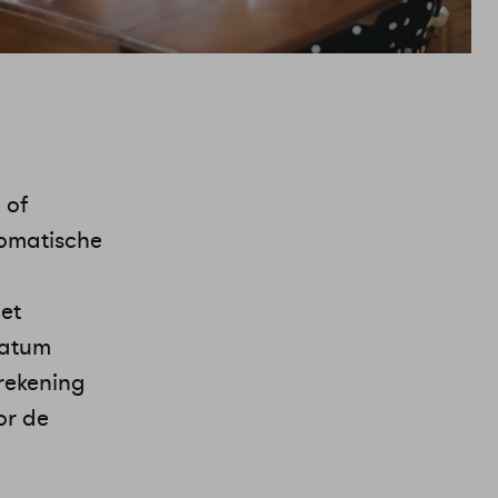
 of
tomatische
et
datum
frekening
or de