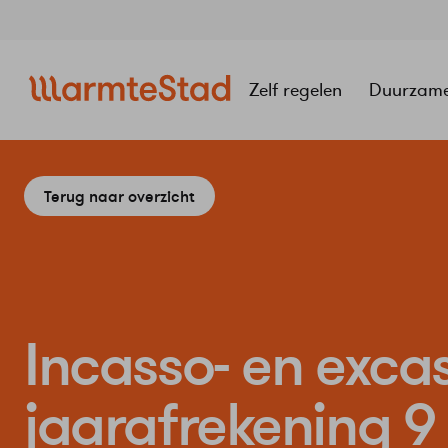
Navigatie
overslaan
Zelf regelen
Duurzam
Terug naar overzicht
Incasso- en exc
jaarafrekening 9