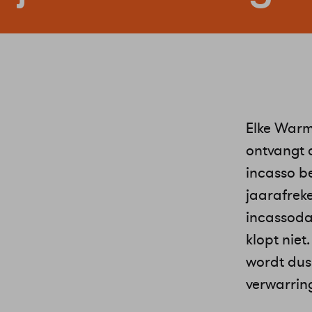
Elke Warm
ontvangt d
incasso b
jaarafrek
incassoda
klopt niet
wordt dus
verwarrin