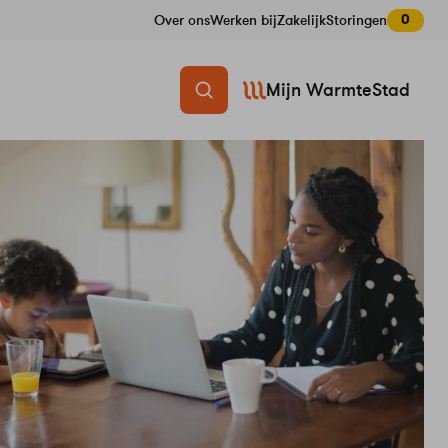
0
Over ons
Werken bij
Zakelijk
Storingen
Mijn WarmteStad