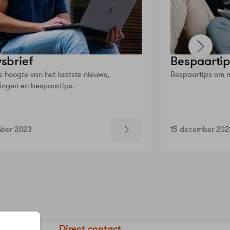
sbrief
Bespaartip
de hoogte van het laatste nieuws,
Bespaartips om m
ingen en bespaartips.
ber 2023
15 december 202
eStad
Direct contact