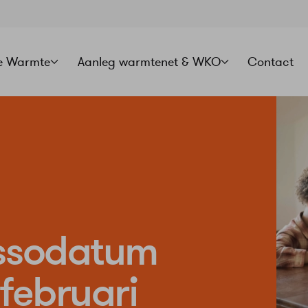
e Warmte
Aanleg warmtenet & WKO
Contact
assodatum
 februari