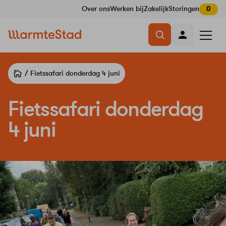
Over ons
Werken bij
Zakelijk
Storingen
0
Navigatie
Menu
overslaan
openen
Fietssafari donderdag 4 juni
Fietssafari donderdag
4 juni