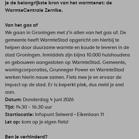
je de belangrijkste bron van het warmtenet: de
WarmteCentrale Zernike.
Van het gas af
We gaan in Groningen met z’n allen van het gas af. De
gemeente heeft WarmteStad opgericht om hierbij te
helpen door duurzame warmte en koude te leveren in de
stad Groningen. Inmiddels zijn bijna 10.000 huishoudens
en gebouwen aangesloten op WarmteStad. Gemeente,
woningcorporaties, Grunneger Power en WarmteStad
werken hierin nauw samen. Fiets mee je en ervaar de
impact op de stad. Er is beperkt plek, dus meld je snel
aan.
Datum:
Donderdag 4 juni 2026
Tijd:
14.30 – 16.30 uur
Startlocatie:
Infopunt Selwerd
-
Eikenlaan 11
Let op:
kom op je eigen fiets!
Ben je verhinderd?