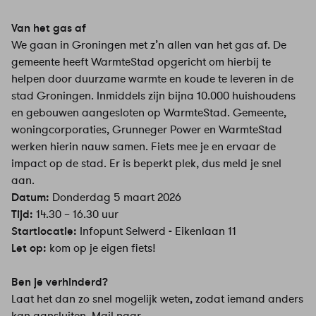
Van het gas af
We gaan in Groningen met z’n allen van het gas af. De
gemeente heeft WarmteStad opgericht om hierbij te
helpen door duurzame warmte en koude te leveren in de
stad Groningen. Inmiddels zijn bijna 10.000 huishoudens
en gebouwen aangesloten op WarmteStad. Gemeente,
woningcorporaties, Grunneger Power en WarmteStad
werken hierin nauw samen. Fiets mee je en ervaar de
impact op de stad. Er is beperkt plek, dus meld je snel
aan.
Datum:
Donderdag 5 maart 2026
Tijd:
14.30 – 16.30 uur
Startlocatie:
Infopunt Selwerd
-
Eikenlaan 11
Let op:
kom op je eigen fiets!
Ben je verhinderd?
Laat het dan zo snel mogelijk weten, zodat iemand anders
kan aansluiten. Mail naar