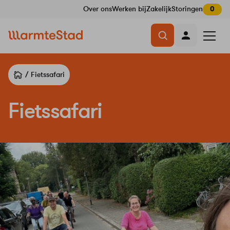
Over ons
Werken bij
Zakelijk
Storingen
0
Navigatie
Menu
overslaan
openen
Fietssafari
Fietssafari