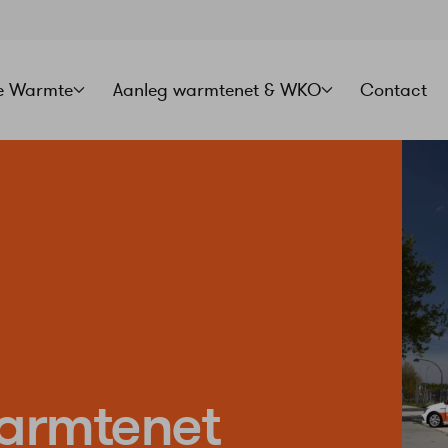
e Warmte
Aanleg warmtenet & WKO
Contact
warmtenet