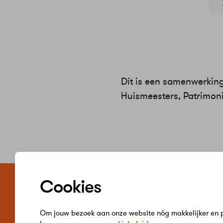
Dit is een samenwerki
Huismeesters, Patrimoniu
Zelf regele
Cookies
Word jij klant 
Verbruik inzie
Hulp bij betal
Om jouw bezoek aan onze website nóg makkelijker en pe
Gegevens wij