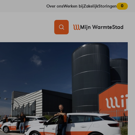
0
Over ons
Werken bij
Zakelijk
Storingen
Mijn WarmteStad