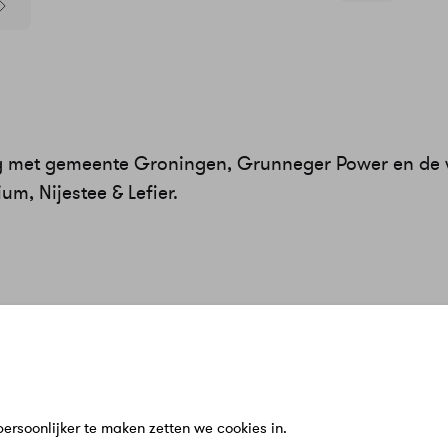
ng met gemeente Groningen, Grunneger Power en de 
m, Nijestee & Lefier.
n
Service & Contact
Meer Warmt
bij ons?
Klantenservice
Over Ons
n
Veelgestelde vragen
Werken bij
en
Schade of klacht melden
Zakelijk
rsoonlijker te maken zetten we cookies in.
zigen
Contact
Nieuws