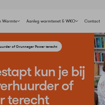
e Warmte
Aanleg warmtenet & WKO
Contact
rhuurder of Grunneger Power terecht
stapt kun je bij
erhuurder of
 terecht