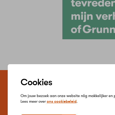
Zelf regele
Cookies
Word jij klant 
Verbruik inzie
Hulp bij betal
Om jouw bezoek aan onze website nóg makkelijker en pe
Gegevens wij
Lees meer over
ons cookiebeleid
.