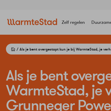
Navigatie
overslaan
Zelf regelen
Duurzam
Als je bent overgestapt kun je bij WarmteStad, je ve
Als je bent overge
WarmteStad, je v
Grunneger Power