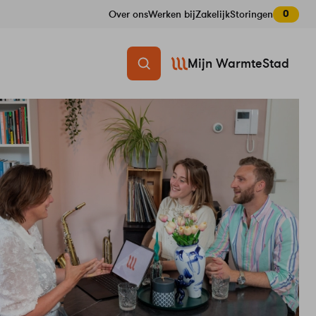
0
Over ons
Werken bij
Zakelijk
Storingen
Mijn WarmteStad