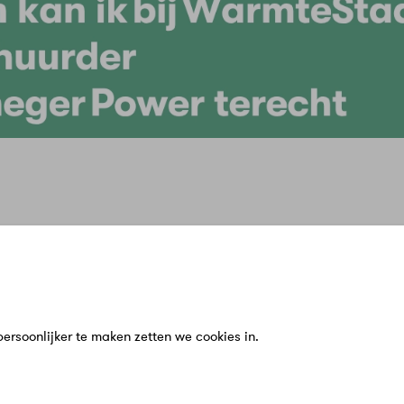
n
Service & Contact
Meer Warmt
bij ons?
Klantenservice
Over Ons
n
Veelgestelde vragen
Werken bij
en
Schade of klacht melden
Zakelijk
rsoonlijker te maken zetten we cookies in.
zigen
Contact
Nieuws