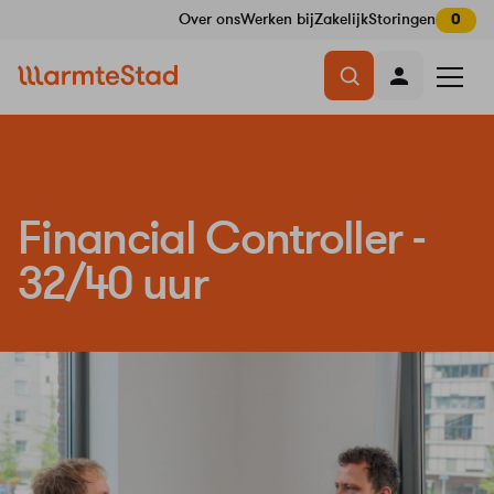
Over ons
Werken bij
Zakelijk
Storingen
0
Navigatie
Menu
overslaan
openen
Financial Controller -
32/40 uur