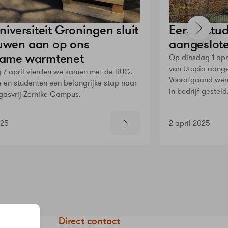
niversiteit Groningen sluit
Eerste stu
wen aan op ons
aangeslot
zame warmtenet
Op dinsdag 1 apr
van Utopia aange
7 april vierden we samen met de RUG,
Voorafgaand wer
 en studenten een belangrijke stap naar
in bedrijf gesteld
gasvrij Zernike Campus.
025
2 april 2025
eStad
Direct contact