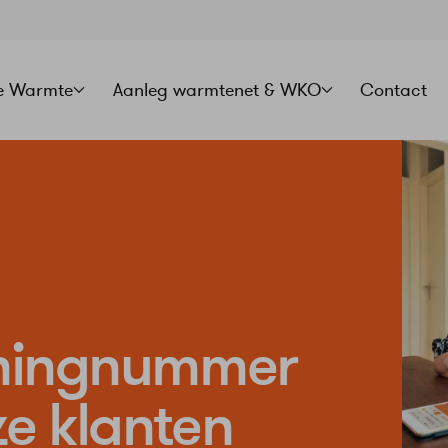
e Warmte
Aanleg warmtenet & WKO
Contact
keningnummer
ze klanten