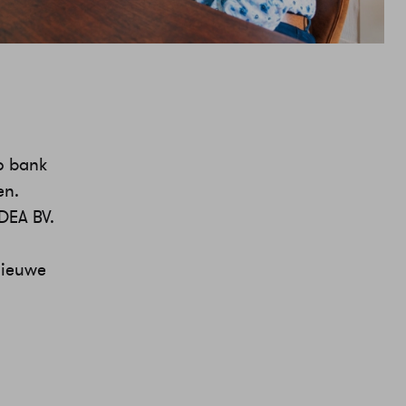
o bank
en.
NDEA BV.
 nieuwe