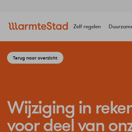
Navigatie
overslaan
Zelf regelen
Duurzam
Terug naar overzicht
Wijziging in re
voor deel van on