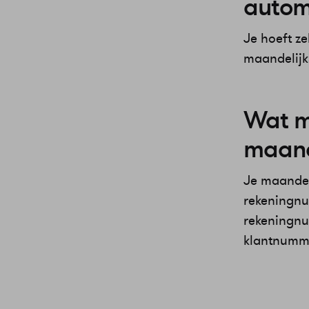
autom
Je hoeft ze
maandelijk
Wat mo
maand
Je maandel
rekeningnum
rekeningnu
klantnumm