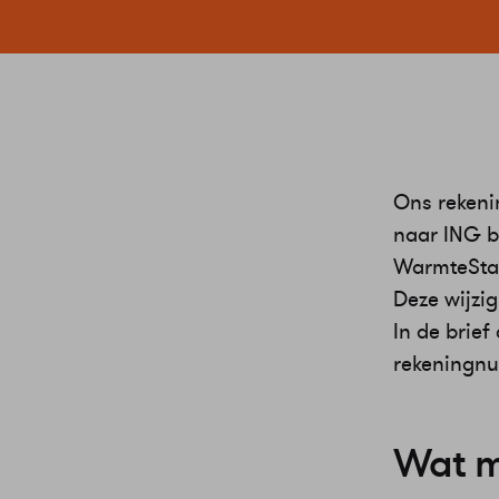
Ons rekeni
naar ING b
WarmteStad 
Deze wijzi
In de brief
rekeningn
Wat mo