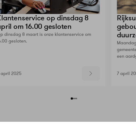
Klantenservice op dinsdag 8
Rijksu
april om 16.00 gesloten
gebou
duur
p dinsdag 8 maart is onze klantenservice om
6.00 gesloten.
Maandag 
gemeente
een aard
 april 2025
7 april 2
n
Service & Contact
Meer Warmt