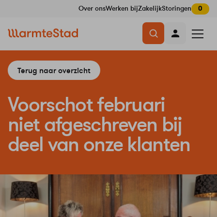
Over ons
Werken bij
Zakelijk
Storingen
0
Navigatie
Menu
overslaan
openen
Terug naar overzicht
Voorschot februari
niet afgeschreven bij
deel van onze klanten