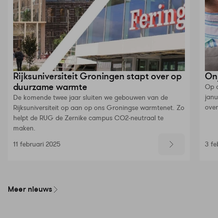
Rijksuniversiteit Groningen stapt over op
Onj
duurzame warmte
Op d
janu
De komende twee jaar sluiten we gebouwen van de
over
Rijksuniversiteit op aan op ons Groningse warmtenet. Zo
helpt de RUG de Zernike campus CO2-neutraal te
maken.
11 februari 2025
3 fe
Meer nieuws