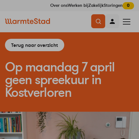
Over ons
Werken bij
Zakelijk
Storingen
0
Navigatie
Menu
overslaan
openen
Terug naar overzicht
Op maandag 7 april
geen spreekuur in
Kostverloren