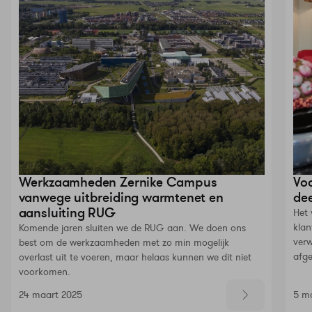
Werkzaamheden Zernike Campus
Voo
vanwege uitbreiding warmtenet en
dee
aansluiting RUG
Het 
klan
Komende jaren sluiten we de RUG aan. We doen ons
verw
best om de werkzaamheden met zo min mogelijk
afge
overlast uit te voeren, maar helaas kunnen we dit niet
voorkomen.
24 maart 2025
5 m