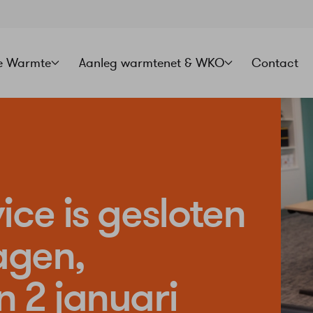
e Warmte
Aanleg warmtenet & WKO
Contact
ice is gesloten
agen,
 2 januari