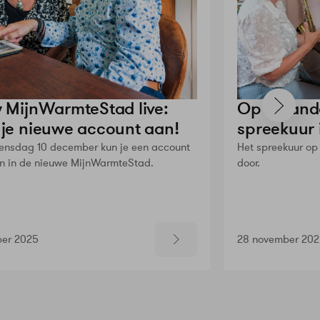
 MijnWarmteStad live:
Op maanda
je nieuwe account aan!
spreekuur 
ensdag 10 december kun je een account
Het spreekuur o
 in de nieuwe MijnWarmteStad.
door.
er 2025
28 november 20