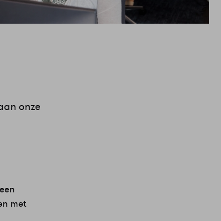
taan onze
 een
en met