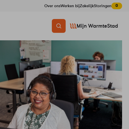
0
Over ons
Werken bij
Zakelijk
Storingen
Mijn WarmteStad