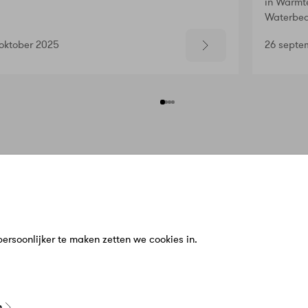
in Warmte
Waterbed
 oktober 2025
26 septe
n
Service & Contact
Meer Warmt
bij ons?
Klantenservice
Over Ons
n
Veelgestelde vragen
Werken bij
en
Schade of klacht melden
Zakelijk
rsoonlijker te maken zetten we cookies in.
zigen
Contact
Nieuws
n