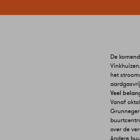
De komende
Vinkhuizen.
het stroomn
aardgasvri
Veel belan
Vanaf okto
Grunneger 
buurtcentr
over de ve
Andere buu