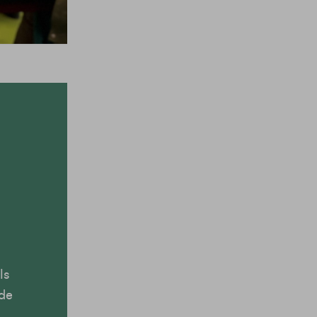
ls
 de