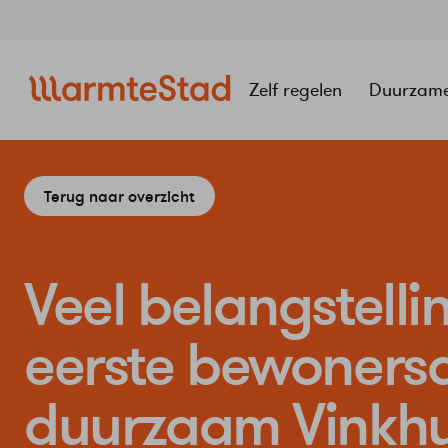
Navigatie
overslaan
Zelf regelen
Duurzam
Terug naar overzicht
Veel belangstelli
eerste bewoners
duurzaam Vinkhu