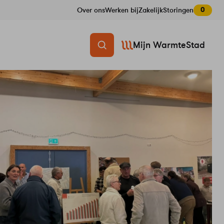
0
Over ons
Werken bij
Zakelijk
Storingen
Mijn WarmteStad