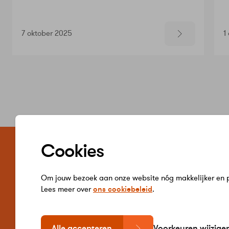
7 oktober 2025
1
Zelf regele
Cookies
Word jij klant 
Verbruik inzie
Hulp bij betal
Om jouw bezoek aan onze website nóg makkelijker en pe
Gegevens wij
Lees meer over
ons cookiebeleid
.
Alle accepteren
Voorkeuren wijzige