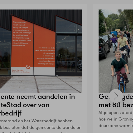
nte neemt aandelen in
Geslaagde
eStad over van
met 80 be
bedrijf
Afgelopen zaterd
hoe we in Groni
nteraad en het Waterbedrijf hebben
duurzame warmt
k besloten dat de gemeente de aandelen