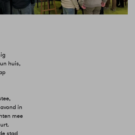
nig
un huis,
tap
tee,
avond in
chten mee
urt.
de stad