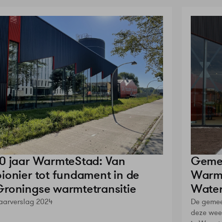
10 jaar WarmteStad: Van
Gemee
pionier tot fundament in de
Warmt
Groningse warmtetransitie
Water
aarverslag 2024
De gemee
deze wee