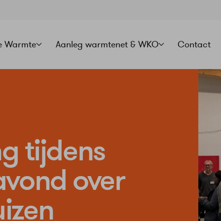
e Warmte
Aanleg warmtenet & WKO
Contact
ng tijdens
avond over
izen