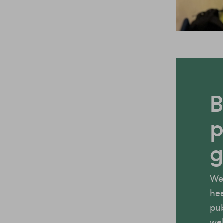
B
p
g
We 
hee
pub
we