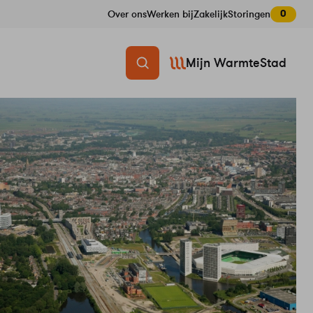
0
Over ons
Werken bij
Zakelijk
Storingen
Mijn WarmteStad