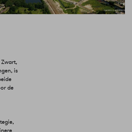
 Zwart,
gen, is
beide
oor de
.
tegie,
inere