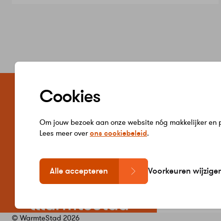
Zelf regele
Cookies
Word jij klant 
Verbruik inzie
Hulp bij betal
Om jouw bezoek aan onze website nóg makkelijker en pe
Gegevens wij
Lees meer over
ons cookiebeleid
.
Alle accepteren
Voorkeuren wijzige
© WarmteStad 2026