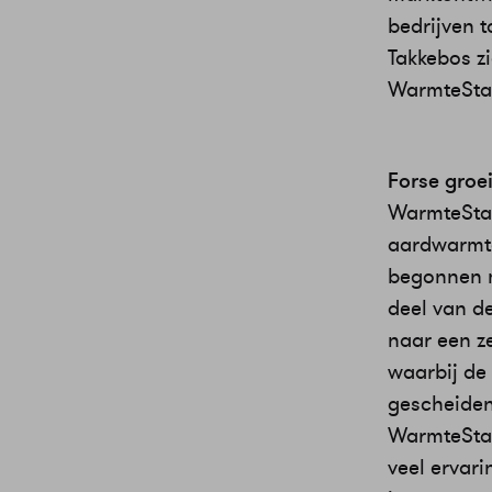
bedrijven 
Takkebos zi
WarmteSta
Forse gro
WarmteStad
aardwarmte
begonnen m
deel van de
naar een z
waarbij de
gescheiden
WarmteStad 
veel ervari