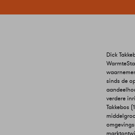
Dick Takke
WarmteStad
waarnemend
sinds de o
aandeelhou
verdere inr
Takkebos (
middelgroot
omgevingsm
marktontwik