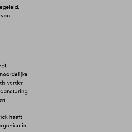
egeleid.
 van
rdt
noordelijke
eds verder
 aansturing
den
ick heeft
organisatie