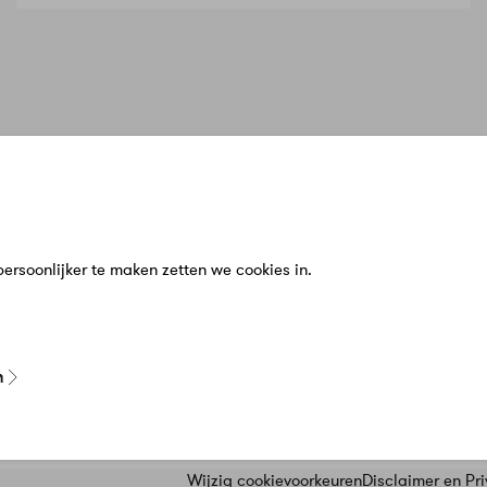
n
Service & Contact
Meer Warmt
bij ons?
Klantenservice
Over Ons
n
Veelgestelde vragen
Werken bij
en
Schade of klacht melden
Zakelijk
rsoonlijker te maken zetten we cookies in.
zigen
Contact
Nieuws
n
Wijzig cookievoorkeuren
Disclaimer en Pr