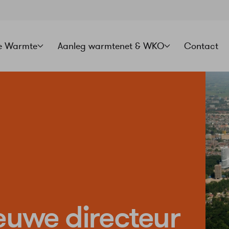
e Warmte
Aanleg warmtenet & WKO
Contact
euwe directeur