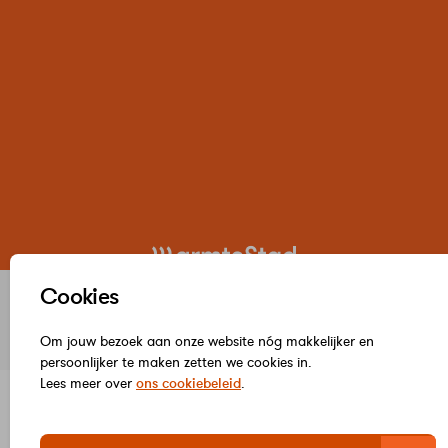
© WarmteStad 2026
Cookies
Wijzig cookievoorkeuren
Disclaimer en Privacy statement
Algemene voorwaarden
Om jouw bezoek aan onze website nóg makkelijker en
Overeenkomst herroepen
persoonlijker te maken zetten we cookies in.
Lees meer over
ons cookiebeleid
.