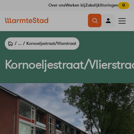
Over ons
Werken bij
Zakelijk
Storingen
0
Navigatie
Menu
overslaan
openen
...
Kornoeljestraat/Vlierstraat
Kornoeljestraat/Vlierstra