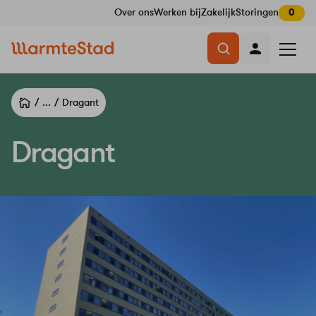
Over ons
Werken bij
Zakelijk
Storingen
0
Navigatie
Menu
overslaan
openen
...
Dragant
Dragant