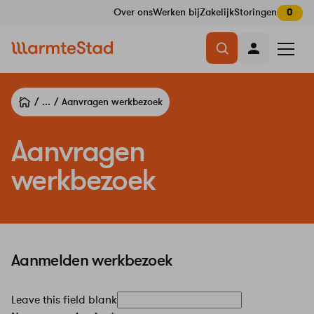
Over ons
Werken bij
Zakelijk
Storingen
0
Navigatie
Menu
overslaan
openen
...
Aanvragen werkbezoek
Aanvragen
werkbezoek
Aanmelden werkbezoek
Leave this field blank