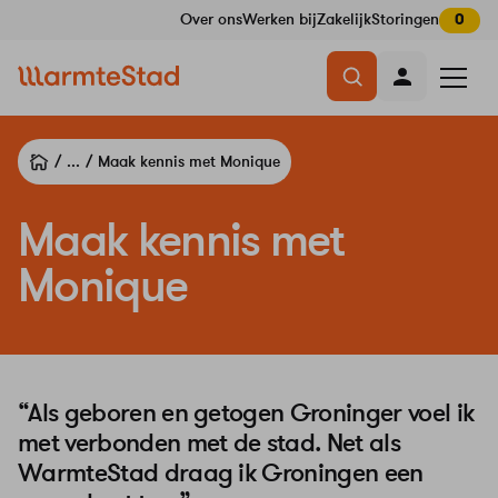
Over ons
Werken bij
Zakelijk
Storingen
0
Navigatie
Menu
overslaan
openen
...
Maak kennis met Monique
Maak kennis met
Monique
“Als geboren en getogen Groninger voel ik
met verbonden met de stad. Net als
WarmteStad draag ik Groningen een