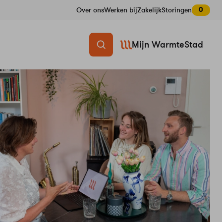
0
Over ons
Werken bij
Zakelijk
Storingen
Mijn WarmteStad