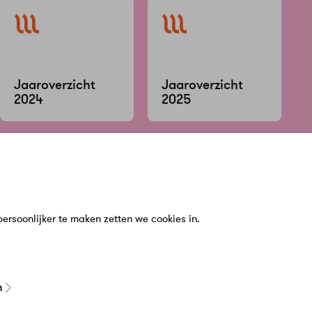
Jaaroverzicht
Jaaroverzicht
2024
2025
n
Service & Contact
Meer Warmt
bij ons?
Klantenservice
Over Ons
n
Veelgestelde vragen
Werken bij
en
Schade of klacht melden
Zakelijk
rsoonlijker te maken zetten we cookies in.
zigen
Contact
Nieuws
n