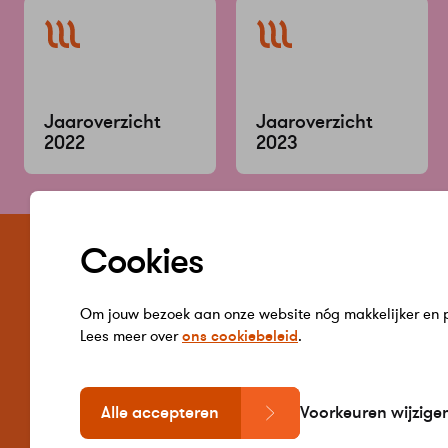
naar
Jaaroverzicht
Jaaroverzicht
2022
2023
Zelf regele
Cookies
Word jij klant 
Verbruik inzie
Hulp bij betal
Om jouw bezoek aan onze website nóg makkelijker en pe
Gegevens wij
Lees meer over
ons cookiebeleid
.
Alle accepteren
Voorkeuren wijzige