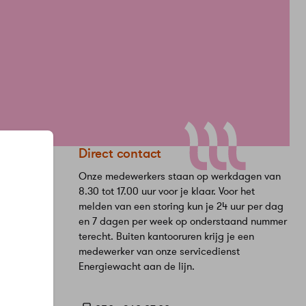
eStad
Direct contact
Onze medewerkers staan op werkdagen van
8.30 tot 17.00 uur voor je klaar. Voor het
melden van een storing kun je 24 uur per dag
en 7 dagen per week op onderstaand nummer
terecht. Buiten kantooruren krijg je een
medewerker van onze servicedienst
Energiewacht aan de lijn.