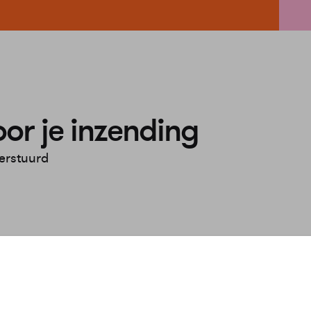
or je inzending
verstuurd
n
Service & Contact
Meer Warmt
bij ons?
Klantenservice
Over Ons
n
Veelgestelde vragen
Werken bij