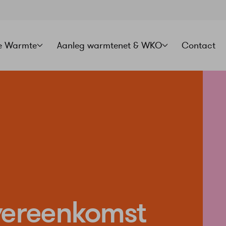
e Warmte
Aanleg warmtenet & WKO
Contact
vereenkomst