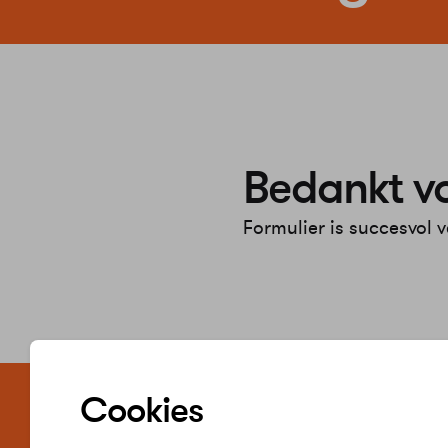
Bedankt vo
Formulier is succesvol 
Zelf regele
Cookies
Word jij klant 
Verbruik inzie