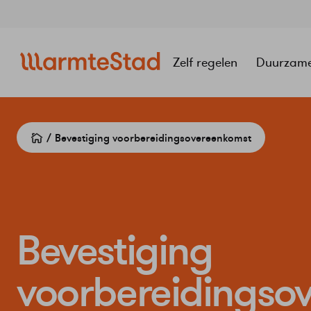
Navigatie
overslaan
Zelf regelen
Duurzam
Bevestiging voorbereidingsovereenkomst
Bevestiging
voorbereidingso