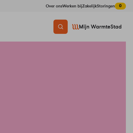
0
Over ons
Werken bij
Zakelijk
Storingen
Mijn WarmteStad